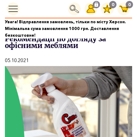
0
0
Увага! Відправлення замовлень, тільки по місту Херсон.
Новини
Рекомендації по догляду за офісними меблями
Мінімальна сума замовлення 1000 грн. Доставлення
безкоштовне!
Рекомендації по догляду за
офісними меблями
05.10.2021