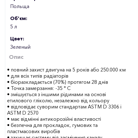
Польща
Об'єм:
5 л
Цвет:
Зеленый
Опис
• повний захист двигуна на 5 років або 250.000 км
• для всіх типів радіаторів
• біоразкладається (70%) протягом 28 днів
• Точка замерзання: -35 ° C
• змішується з іншими рідинами на основі
етилового гліколю, незалежно від кольору
• відповідає суворим стандартам ASTM D 3306 і
ASTM D 2570
• має відмінні антикорозійні властивості
• безпечна для прокладок, гумових та
пластмасових виробів
• захищає систему від засмічення каналу