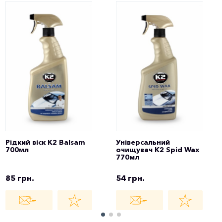
Рідкий віск K2 Balsam
Універсальний
700мл
очищувач K2 Spid Wax
770мл
85 грн.
54 грн.