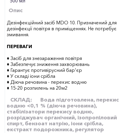
500 мл
Опис
Дезінфекційний засіб MDO 10. Призначений для
дезінфекції повітря в приміщеннях. Не потребує
змивання.
ПЕРЕВАГИ
♦ Засіб для знезараження повітря
♦ Забезпечує зниження захворювань
♦ Гарантує противірусний бар'єр
♦ У складі іони срібла
♦ Діюча речовина - перекис водню
♦ 15-20 розпилень на 20м2
СКЛАД:
Вода підготовлена, перекис
водню <0,1 % (діюча речовина),
стабілізатори перекису водню,
розріджувач органічний, ізопропіловий
спирт, бензоат натрію, іони срібла,
екстракт подорожника, регулятор