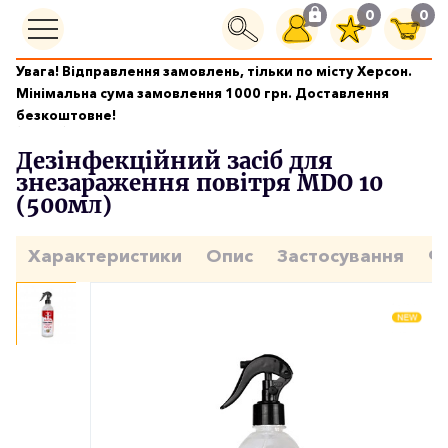
0
0
Увага! Відправлення замовлень, тільки по місту Херсон.
Дезінфекційні засоби
Мінімальна сума замовлення 1000 грн. Доставлення
Дезінфекційний засіб для знезараження повітря MDO 10
безкоштовне!
(500мл)
Дезінфекційний засіб для
знезараження повітря MDO 10
(500мл)
Характеристики
Опис
Застосування
Ф