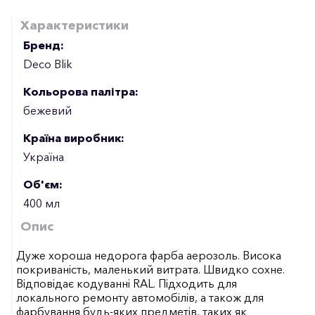
Характеристики
Бренд:
Deco Blik
Кольорова палітра:
бежевий
Країна виробник:
Україна
Об'єм:
400 мл
Опис
Дуже хороша недорога фарба аерозоль. Висока
покриваність, маленький витрата. Швидко сохне.
Відповідає кодуванні RAL. Підходить для
локального ремонту автомобілів, а також для
фарбування будь-яких предметів, таких як