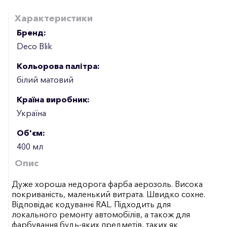
Характеристики
Бренд:
Deco Blik
Кольорова палітра:
білий матовий
Країна виробник:
Україна
Об'єм:
400 мл
Опис
Дуже хороша недорога фарба аерозоль. Висока
покриваність, маленький витрата. Швидко сохне.
Відповідає кодуванні RAL. Підходить для
локального ремонту автомобілів, а також для
фарбування будь-яких предметів, таких як