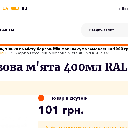
UA
RU
offi
ТАКТИ
ь, тільки по місту Херсон. Мінімальна сума замовлення 1000 
льні
Фарба Deco Blik бірюзова м'ята 400мл RAL 6033
юзова м'ята 400мл RAL
Товар відсутній
101 грн.