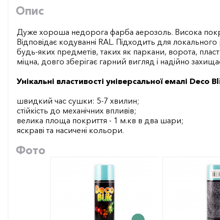
Опис
Дуже хороша недорога фарба аерозоль. Висока покр
Відповідає кодуванні RAL. Підходить для локального
будь-яких предметів, таких як паркани, ворота, плас
міцна, довго зберігає гарний вигляд і надійно захища
Унікальні властивості універсальної емалі Deco Bli
швидкий час сушки: 5-7 хвилин;
стійкість до механічних впливів;
велика площа покриття - 1 м.кв в два шари;
яскраві та насичені кольори.
Фото