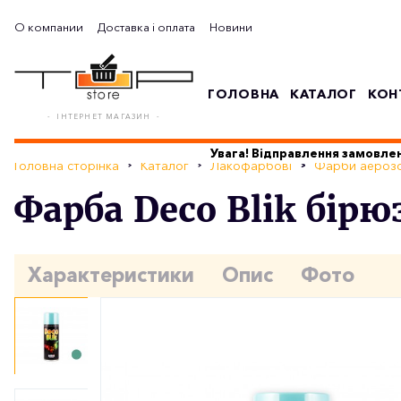
О компании
Доставка і оплата
Новини
ГОЛОВНА
КАТАЛОГ
КОН
- ІНТЕРНЕТ МАГАЗИН -
Увага! Відправлення замовлен
Головна сторінка
Каталог
Лакофарбові
Фарби аерозо
Фарба Deco Blik бір
Характеристики
Опис
Фото