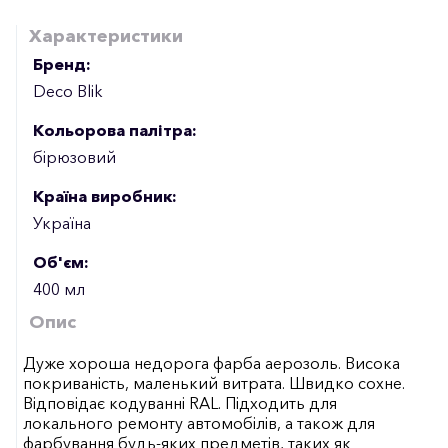
Характеристики
Бренд:
Deco Blik
Кольорова палітра:
бірюзовий
Країна виробник:
Україна
Об'єм:
400 мл
Опис
Дуже хороша недорога фарба аерозоль. Висока
покриваність, маленький витрата. Швидко сохне.
Відповідає кодуванні RAL. Підходить для
локального ремонту автомобілів, а також для
фарбування будь-яких предметів, таких як