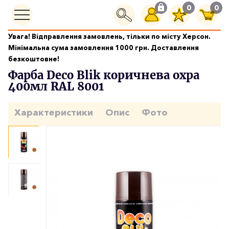
0
0
Увага! Відправлення замовлень, тільки по місту Херсон.
Фарби аерозольні
Мінімальна сума замовлення 1000 грн. Доставлення
Фарба Deco Blik коричнева охра 400мл RAL 8001
безкоштовне!
Фарба Deco Blik коричнева охра
400мл RAL 8001
Характеристики
Опис
Фото