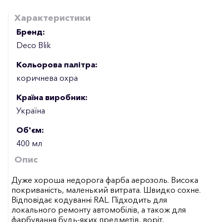
Характеристики
Бренд:
Deco Blik
Кольорова палітра:
коричнева охра
Країна виробник:
Україна
Об'єм:
400 мл
Опис
Дуже хороша недорога фарба аерозоль. Висока
покриваність, маленький витрата. Швидко сохне.
Відповідає кодуванні RAL. Підходить для
локального ремонту автомобілів, а також для
фарбування будь-яких предметів, воріт,