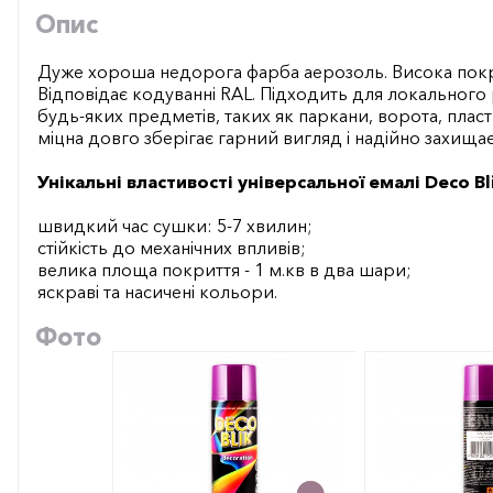
Опис
Дуже хороша недорога фарба аерозоль. Висока покр
Відповідає кодуванні RAL. Підходить для локального
будь-яких предметів, таких як паркани, ворота, плас
міцна довго зберігає гарний вигляд і надійно захищає
Унікальні властивості універсальної емалі Deco Bli
швидкий час сушки: 5-7 хвилин;
стійкість до механічних впливів;
велика площа покриття - 1 м.кв в два шари;
яскраві та насичені кольори.
Фото