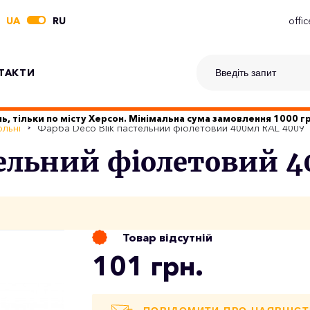
UA
RU
offi
ТАКТИ
ь, тільки по місту Херсон. Мінімальна сума замовлення 1000 
льні
Фарба Deco Blik пастельний фіолетовий 400мл RAL 4009
тельний фіолетовий 
Товар відсутній
101 грн.