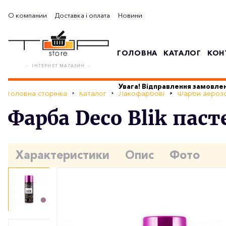
О компании
Доставка і оплата
Новини
ГОЛОВНА
КАТАЛОГ
КОН
- ІНТЕРНЕТ МАГАЗИН -
Увага! Відправлення замовлен
Головна сторінка
Каталог
Лакофарбові
Фарби аерозо
Фарба Deco Blik пас
Характеристики
Опис
Фото