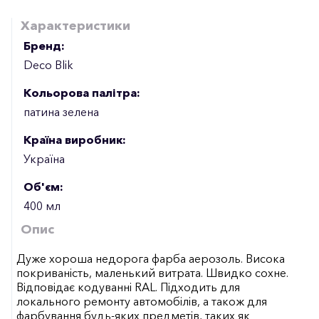
Характеристики
Бренд:
Deco Blik
Кольорова палітра:
патина зелена
Країна виробник:
Україна
Об'єм:
400 мл
Опис
Дуже хороша недорога фарба аерозоль. Висока
покриваність, маленький витрата. Швидко сохне.
Відповідає кодуванні RAL. Підходить для
локального ремонту автомобілів, а також для
фарбування будь-яких предметів, таких як