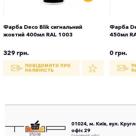
Фарба Deco Blik сигнальний
Фарба De
жовтий 400мл RAL 1003
450мл R
329 грн.
0 грн.
ПОВІДОМИТИ ПРО
П
НАЯВНІСТЬ
Н
01024, м. Київ, вул. Круг
офіс 29
Головний офіс