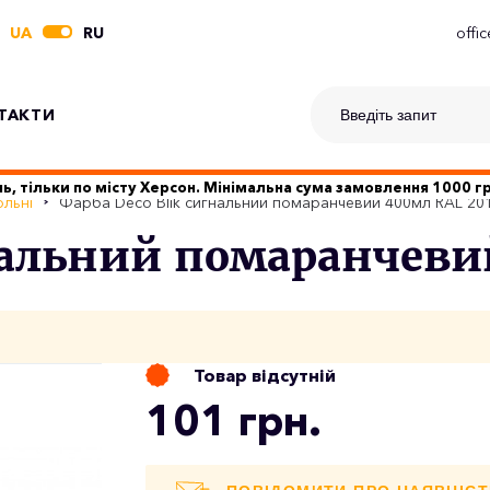
UA
RU
offi
ТАКТИ
ь, тільки по місту Херсон. Мінімальна сума замовлення 1000 
льні
Фарба Deco Blik сигнальний помаранчевий 400мл RAL 20
гнальний помаранчеви
Товар відсутній
101 грн.