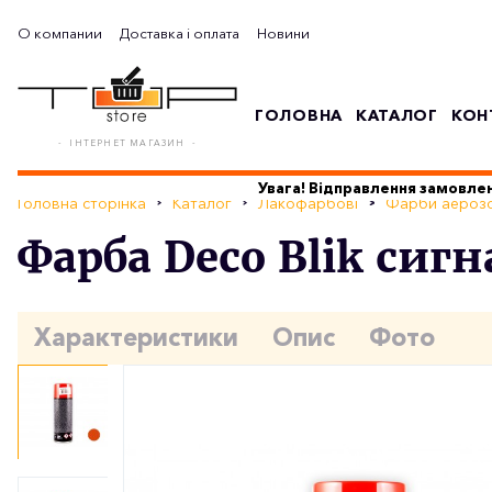
О компании
Доставка і оплата
Новини
ГОЛОВНА
КАТАЛОГ
КОН
- ІНТЕРНЕТ МАГАЗИН -
Увага! Відправлення замовлен
Головна сторінка
Каталог
Лакофарбові
Фарби аерозо
Фарба Deco Blik си
Характеристики
Опис
Фото