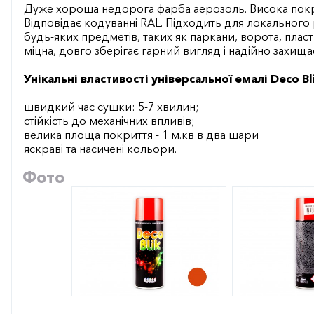
Дуже хороша недорога фарба аерозоль. Висока покр
Відповідає кодуванні RAL. Підходить для локального
будь-яких предметів, таких як паркани, ворота, плас
міцна, довго зберігає гарний вигляд і надійно захища
Унікальні властивості універсальної емалі Deco Bli
швидкий час сушки: 5-7 хвилин;
стійкість до механічних впливів;
велика площа покриття - 1 м.кв в два шари
яскраві та насичені кольори.
Фото