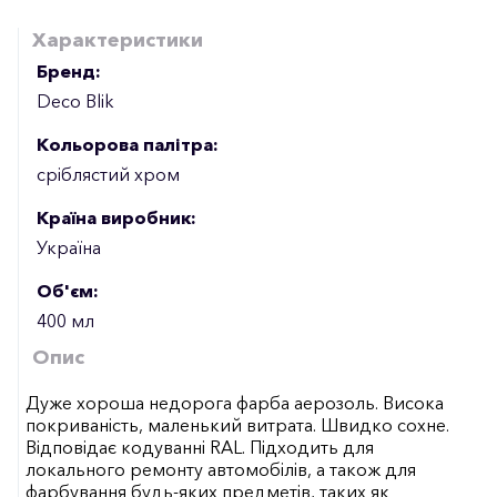
Характеристики
Бренд:
Deco Blik
Кольорова палітра:
сріблястий хром
Країна виробник:
Україна
Об'єм:
400 мл
Опис
Дуже хороша недорога фарба аерозоль. Висока
покриваність, маленький витрата. Швидко сохне.
Відповідає кодуванні RAL. Підходить для
локального ремонту автомобілів, а також для
фарбування будь-яких предметів, таких як