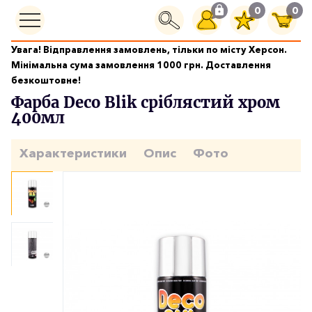
0
0
Увага! Відправлення замовлень, тільки по місту Херсон.
Фарби аерозольні
Мінімальна сума замовлення 1000 грн. Доставлення
Фарба Deco Blik сріблястий хром 400мл
безкоштовне!
Фарба Deco Blik сріблястий хром
400мл
Характеристики
Опис
Фото