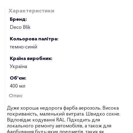
Характеристики
Бренд:
Deco Blik
Кольорова палітра:
темно-синій
Країна виробник:
Україна
Об'єм:
400 мл
Опис
Дуже хороша недорога фарба аерозоль. Висока
покриваність, маленький витрата. Швидко сохне.
Відповідає кодуванні RAL. Підходить для
локального ремонту автомобілів, а також для
фарбування будь-яких предметів, таких як