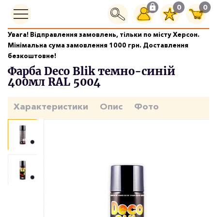
0
0
Увага! Відправлення замовлень, тільки по місту Херсон.
Фарби аерозольні
Мінімальна сума замовлення 1000 грн. Доставлення
Фарба Deco Blik темно-синій 400мл RAL 5004
безкоштовне!
Фарба Deco Blik темно-синій
400мл RAL 5004
Характеристики
Опис
Фото