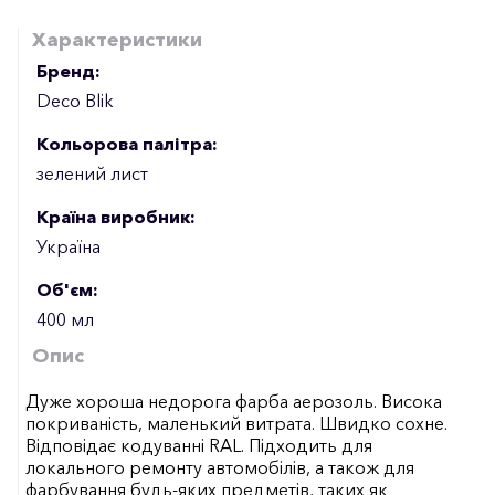
Характеристики
Бренд:
Deco Blik
Кольорова палітра:
зелений лист
Країна виробник:
Україна
Об'єм:
400 мл
Опис
Дуже хороша недорога фарба аерозоль. Висока
покриваність, маленький витрата. Швидко сохне.
Відповідає кодуванні RAL. Підходить для
локального ремонту автомобілів, а також для
фарбування будь-яких предметів, таких як