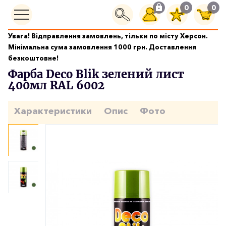
0
0
Увага! Відправлення замовлень, тільки по місту Херсон.
Фарби аерозольні
Мінімальна сума замовлення 1000 грн. Доставлення
Фарба Deco Blik зелений лист 400мл RAL 6002
безкоштовне!
Фарба Deco Blik зелений лист
400мл RAL 6002
Характеристики
Опис
Фото