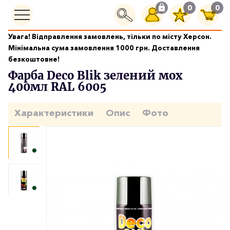
0
0
Увага! Відправлення замовлень, тільки по місту Херсон.
Фарби аерозольні
Мінімальна сума замовлення 1000 грн. Доставлення
Фарба Deco Blik зелений мох 400мл RAL 6005
безкоштовне!
Фарба Deco Blik зелений мох
400мл RAL 6005
Характеристики
Опис
Фото