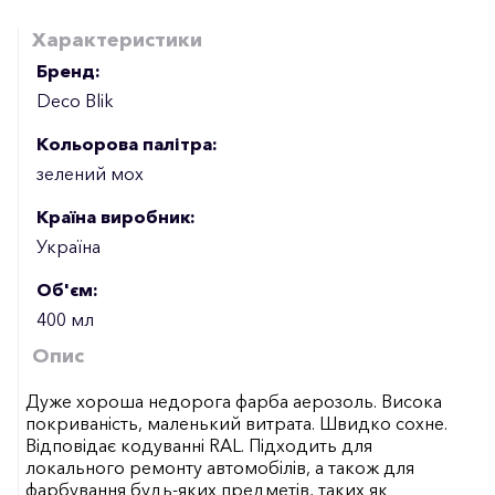
Характеристики
Бренд:
Deco Blik
Кольорова палітра:
зелений мох
Країна виробник:
Україна
Об'єм:
400 мл
Опис
Дуже хороша недорога фарба аерозоль. Висока
покриваність, маленький витрата. Швидко сохне.
Відповідає кодуванні RAL. Підходить для
локального ремонту автомобілів, а також для
фарбування будь-яких предметів, таких як