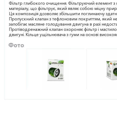
Фільтр глибокого очищення. Фільтруючий елемент з
матеріалу, що фільтрує, який являє собою міцну прир
Ця композиція дозволяє збільшити поглинаючу здатніст
Пропускний клапан з тефлоновим покриттям, який н
запобігає масляне голодування двигуна в разі недоста
Протіводренажний клапан охороняє фільтр і мастил
двигуні. Кільце ущільнювача з гуми на основі високоя
Фото