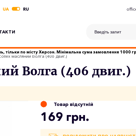
UA
RU
offi
ТАКТИ
ь, тільки по місту Херсон. Мінімальна сума замовлення 1000 
ollex масляний Волга (406 двиг.)
ий Волга (406 двиг.)
Товар відсутній
169 грн.