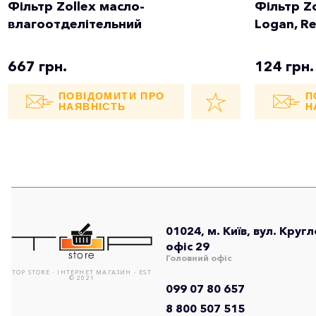
Фільтр Zollex масло-
Фільтр Z
влагоотделітельний
Logan, Re
667 грн.
124 грн.
ПОВІДОМИТИ ПРО
П
НАЯВНІСТЬ
Н
01024, м. Київ, вул. Круг
офіс 29
Головний офіс
TOP STORE - ІНТЕРНЕТ МАГАЗИН - EST
© 2021
099 07 80 657
8 800 507 515