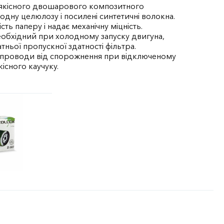
 якісного двошарового композитного
одну целюлозу і посилені синтетичні волокна.
ь паперу і надає механічну міцність.
еобхідний при холодному запуску двигуна,
тньої пропускної здатності фільтра.
опроводи від спорожнення при відключеному
кісного каучуку.