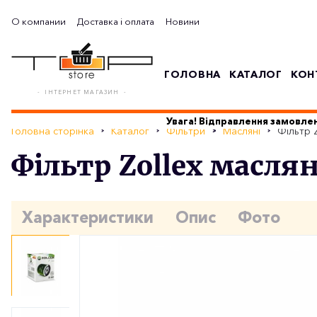
О компании
Доставка і оплата
Новини
ГОЛОВНА
КАТАЛОГ
КОН
- ІНТЕРНЕТ МАГАЗИН -
Увага! Відправлення замовлен
Головна сторінка
Каталог
Фільтри
Масляні
Фільтр Z
Фільтр Zollex маслян
Характеристики
Опис
Фото