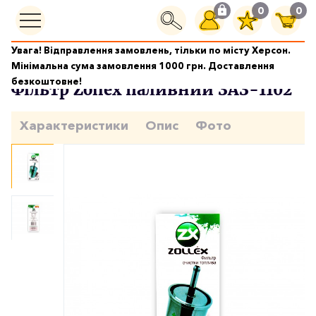
0
0
Увага! Відправлення замовлень, тільки по місту Херсон.
Бензин
Фільтр Zollex паливний ЗАЗ-1102
Мінімальна сума замовлення 1000 грн. Доставлення
безкоштовне!
Фільтр Zollex паливний ЗАЗ-1102
Характеристики
Опис
Фото