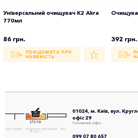
Універсальний очищувач K2 Akra
Очищувач
770мл
86 грн.
392 грн.
ПОВІДОМИТИ ПРО
П
НАЯВНІСТЬ
Н
01024, м. Київ, вул. Круг
офіс 29
Головний офіс
TOP STORE - ІНТЕРНЕТ МАГАЗИН - EST
© 2021
099 07 80 657