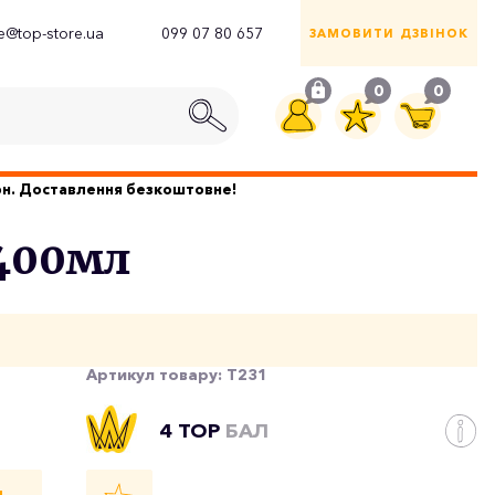
ce@top-store.ua
099 07 80 657
ЗАМОВИТИ ДЗВІНОК
0
0
грн. Доставлення безкоштовне!
 400мл
Артикул товару:
T231
4 TOP
БАЛ