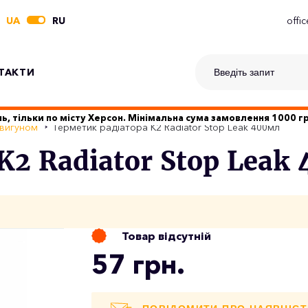
UA
RU
offi
ТАКТИ
ь, тільки по місту Херсон. Мінімальна сума замовлення 1000 
двигуном
Герметик радіатора K2 Radiator Stop Leak 400мл
K2 Radiator Stop Leak
Товар відсутній
57 грн.