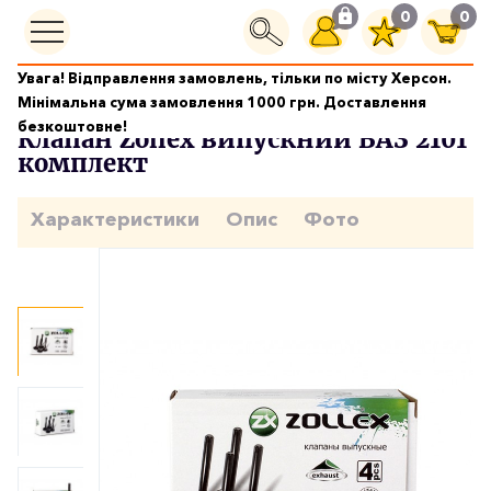
0
0
Увага! Відправлення замовлень, тільки по місту Херсон.
Двигун
Клапан Zollex випускний ВАЗ 2101 комплект
Мінімальна сума замовлення 1000 грн. Доставлення
безкоштовне!
Клапан Zollex випускний ВАЗ 2101
комплект
Характеристики
Опис
Фото