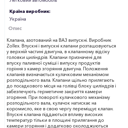
Країна виробник:
Україна
Опис
Клапана, азотований на ВАЗ випускні. Виробник
Zollex. Впускні і випускні клапани розташовуються
у верхній частині двигуна, в клапанному відсіку
головки циліндрів. Клапани призначені для
впуску паливної суміші і випуску продуктів
горіння з камер згоряння двигуна. Положення
клапанів визначається кулачковим механізмом
розподільного вала. Клапани щільно прилягають
до посадкового місця на голівці блоку циліндрів і
забезпечують герметичне закриття камери
згоряння. При повороті кулачкового механізму
розподільного вала, кулачок натискає на
коромисло, яке в свою чергу переміщує клапан.
Впускні клапана піддаються впливу високих
температур тільки в площині прилягання до
камери згоряння і додатково охолоджуються