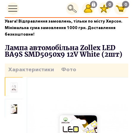
0
0
Увага! Відправлення замовлень, тільки по місту Херсон.
Автолампи
Мінімальна сума замовлення 1000 грн. Доставлення
Лампа автомобільна Zollex LED BA9S SMD5050x9 12V White
безкоштовне!
(2шт)
Лампа автомобільна Zollex LED
BA9S SMD5050x9 12V White (2шт)
Характеристики
Фото