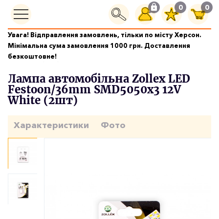
0
0
Увага! Відправлення замовлень, тільки по місту Херсон.
Автолампи
Мінімальна сума замовлення 1000 грн. Доставлення
Лампа автомобільна Zollex LED Festoon/36mm SMD5050x3
безкоштовне!
12V White (2шт)
Лампа автомобільна Zollex LED
Festoon/36mm SMD5050x3 12V
White (2шт)
Характеристики
Фото