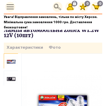
0
0
Увага! Відправлення замовлень, тільки по місту Херсон.
Автолампи
Лампа автомобільна Zollex W1.2W 12V (10шт)
Мінімальна сума замовлення 1000 грн. Доставлення
безкоштовне!
Лампа автомобільна Zollex W1.2W
12V (10шт)
Характеристики
Фото