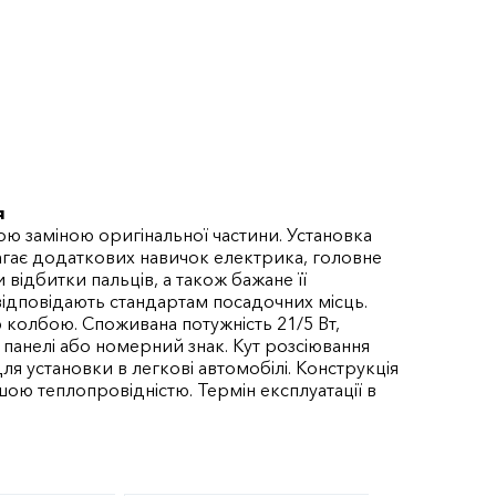
я
ю заміною оригінальної частини. Установка
имагає додаткових навичок електрика, головне
відбитки пальців, а також бажане її
відповідають стандартам посадочних місць.
олбою. Споживана потужність 21/5 Вт,
ї панелі або номерний знак. Кут розсіювання
для установки в легкові автомобілі. Конструкція
ошою теплопровідністю. Термін експлуатації в