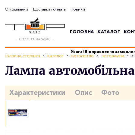
О компании
Доставка і оплата
Новини
ГОЛОВНА
КАТАЛОГ
КОН
- ІНТЕРНЕТ МАГАЗИН -
Увага! Відправлення замовлен
Головна сторінка
Каталог
Автосвітло
Автолампи
Л
Лампа автомобільна 
Характеристики
Опис
Фото