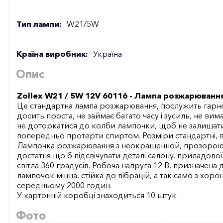
Тип лампи:
W21/5W
Країна виробник:
Україна
Опис
Zollex W21 / 5W 12V 60116 - Лампа розжарюванн
Це стандартна лампа розжарювання, послужить гарно
досить проста, не займає багато часу і зусиль, не в
не доторкатися до колби лампочки, щоб не залишати 
попередньо протерти спиртом. Розміри стандартні, 
Лампочка розжарювання з неокрашенной, прозорою к
достатня що б підсвічувати деталі салону, приладово
світла 360 градусів. Робоча напруга 12 В, призначена 
лампочок міцна, стійка до вібрацій, а так само з хор
середньому 2000 годин.
У картонній коробці знаходиться 10 штук.
Фото