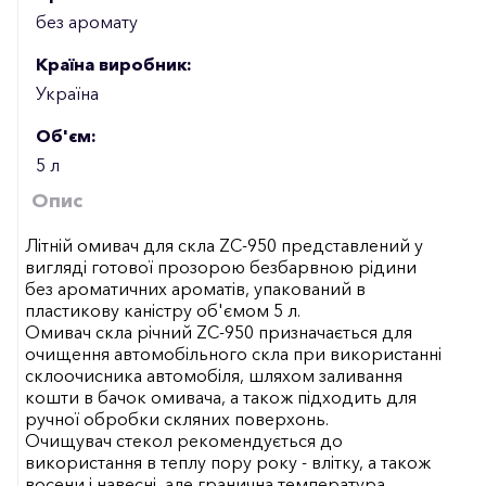
без аромату
Країна виробник:
Україна
Об'єм:
5 л
Опис
Літній омивач для скла ZC-950 представлений у
вигляді готової прозорою безбарвною рідини
без ароматичних ароматів, упакований в
пластикову каністру об'ємом 5 л.
Омивач скла річний ZC-950 призначається для
очищення автомобільного скла при використанні
склоочисника автомобіля, шляхом заливання
кошти в бачок омивача, а також підходить для
ручної обробки скляних поверхонь.
Очищувач стекол рекомендується до
використання в теплу пору року - влітку, а також
восени і навесні, але гранична температура