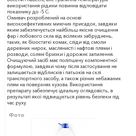
використання рідини повинна відповідати
показнику до -5 С.
Омивач розроблений на основі
високоефективних миючих присадок, завдяки
яким забезпечується найбільш якісне очищення
фар і лобового скла від всіляких забруднень,
таких, як біоостаткі комах, сліди від смоли
деревних нирок, маслянисті і нафтові плями і
розводи, соляні бризки і дорожнє запилення.
Очищуючий засіб має поліпшену компонентної
формулою, завдяки чому після застосування не
залишається відблисків і патьоків на склі
транспортного засобу, а також різних небажаних
плям на поверхнях кузова. Використання
препарату забезпечує ідеальну оглядовість, в
результаті якої підвищується рівень безпеки під
час руху.
Фото