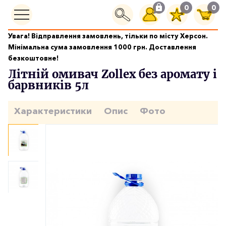
0
0
Увага! Відправлення замовлень, тільки по місту Херсон.
Рідини омивача
Мінімальна сума замовлення 1000 грн. Доставлення
Літній омивач Zollex без аромату і барвників 5л
безкоштовне!
Літній омивач Zollex без аромату і
барвників 5л
Характеристики
Опис
Фото