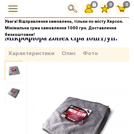
0
0
Увага! Відправлення замовлень, тільки по місту Херсон.
Мікрофібра
Мікрофібра Zollex сіра 10шт/уп.
Мінімальна сума замовлення 1000 грн. Доставлення
безкоштовне!
Мікрофібра Zollex сіра 10шт/уп.
Характеристики
Опис
Фото