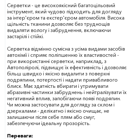
Серветки - це високоякісний багатоцільовий
інструмент, який чудово підходить для догляду
за інтер'єром та екстер'єром автомобіля. Висока
щільність тканини дозволяє без труднощів
видаляти вологу і забруднення, включаючи
застарілі і стійкі.
Серветка відмінно сумісна з усіма видами засобів
автохімії і сприяє поліпшенню їх властивостей -
при використанні серветки, наприклад, з
Автополіролі, підвищує їх ефективність і дозволяє
більш швидко і якісно видалити з поверхні
подряпини, потертості і надати привабливого
блиск. Має здатність вбирати і утримувати
абразивні частинки забруднень і нейтралізувати їх
негативний вплив, запобігаючи появі подряпин.
Чи можна застосувати для догляду за склом і
дзеркалами - делікатно і якісно очищає, не
залишаючи після себе плям або смуг,
забезпечуючи ідеальну прозорість.
Переваги: