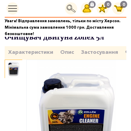
0
0
Увага! Відправлення замовлень, тільки по місту Херсон.
Догляд за двигуном
Очищувач двигуна Zollex 5л
Мінімальна сума замовлення 1000 грн. Доставлення
безкоштовне!
Очищувач двигуна Zollex 5л
Характеристики
Опис
Застосування
Ф