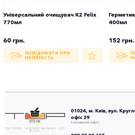
Універсальний очищувач K2 Felix
Герметик
770мл
400мл
60 грн.
152 грн.
ПОВІДОМИТИ ПРО
П
НАЯВНІСТЬ
Н
01024, м. Київ, вул. Круг
офіс 29
Головний офіс
TOP STORE - ІНТЕРНЕТ МАГАЗИН - EST
© 2021