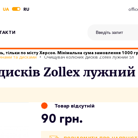
UA
RU
offi
ТАКТИ
ь, тільки по місту Херсон. Мінімальна сума замовлення 1000 
инами та дисками
Очищувач колісних дисків Zollex лужний 5л
исків Zollex лужний
Товар відсутній
90 грн.