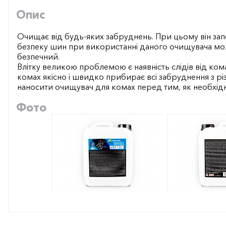
Опис
Очищає від будь-яких забруднень. При цьому він за
безпеку шин при використанні даного очищувача мож
безпечний.
Влітку великою проблемою є наявність слідів від кома
комах якісно і швидко прибирає всі забруднення з р
наносити очищувач для комах перед тим, як необхід
Фото