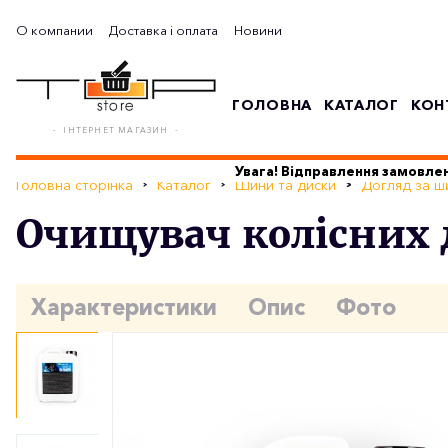
О компании
Доставка і оплата
Новини
ГОЛОВНА
КАТАЛОГ
КОН
- ІНТЕРНЕТ МАГАЗИН -
Увага! Відправлення замовлен
Головна сторінка
Каталог
Шини та диски
Догляд за ш
Очищувач колісних д
Характеристики
Опис
Фото