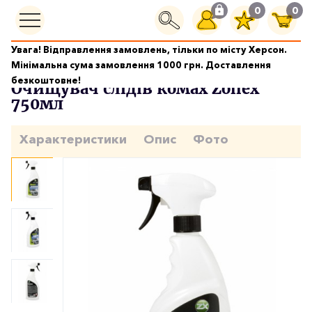
0
0
Увага! Відправлення замовлень, тільки по місту Херсон.
Догляд за кузовом
Очищувач слідів комах Zollex 750мл
Мінімальна сума замовлення 1000 грн. Доставлення
безкоштовне!
Очищувач слідів комах Zollex
750мл
Характеристики
Опис
Фото