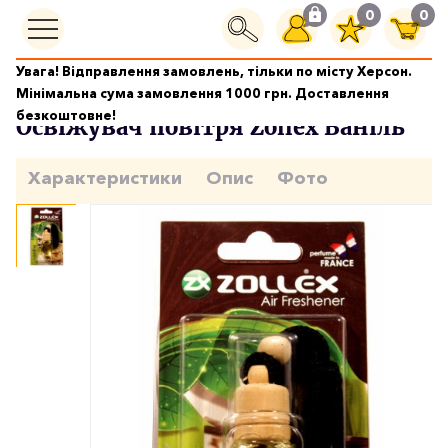
0
0
Увага! Відправлення замовлень, тільки по місту Херсон.
Ароматизатори
Освіжувач повітря Zollex Ваніль
Мінімальна сума замовлення 1000 грн. Доставлення
безкоштовне!
Освіжувач повітря Zollex Ваніль
Характеристики
Опис
Фото