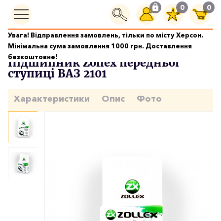
0
0
Увага! Відправлення замовлень, тільки по місту Херсон.
Підшипники
Підшипник Zollex передньої ступиці ВАЗ 2101
Мінімальна сума замовлення 1000 грн. Доставлення
безкоштовне!
Підшипник Zollex передньої
ступиці ВАЗ 2101
Характеристики
Опис
Фото