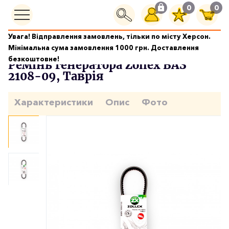
0
0
Увага! Відправлення замовлень, тільки по місту Херсон.
Двигун
Ремінь генератора Zollex ВАЗ 2108-09, Таврія
Мінімальна сума замовлення 1000 грн. Доставлення
безкоштовне!
Ремінь генератора Zollex ВАЗ
2108-09, Таврія
Характеристики
Опис
Фото