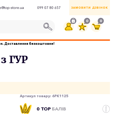
ce@top-store.ua
099 07 80 657
ЗАМОВИТИ ДЗВІНОК
0
0
грн. Доставлення безкоштовне!
 з ГУР
Артикул товару:
6PK1125
0 TOP
БАЛІВ