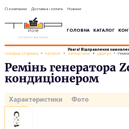
О компании
Доставка і оплата
Новини
ГОЛОВНА
КАТАЛОГ
КОН
- ІНТЕРНЕТ МАГАЗИН -
Увага! Відправлення замовлен
Головна сторінка
Каталог
Запчастини
Двигун
Ремін
Ремінь генератора Zo
кондиціонером
Характеристики
Фото