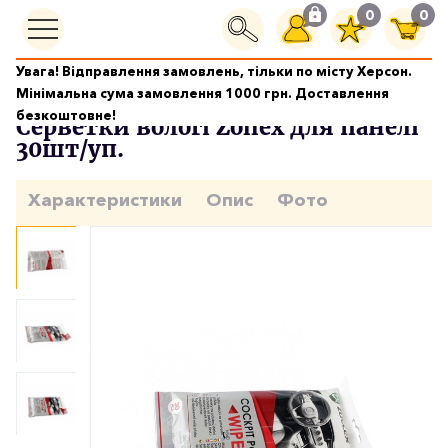
0
0
Увага! Відправлення замовлень, тільки по місту Херсон.
Серветки
Серветки вологі Zollex для панелі 30шт/уп.
Мінімальна сума замовлення 1000 грн. Доставлення
безкоштовне!
Серветки вологі Zollex для панелі
30шт/уп.
Характеристики
Опис
Фото