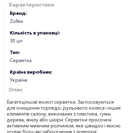
Характеристики
Бренд:
Zollex
Кількість в упаковці:
30 шт
Тип:
Серветка
Країна виробник:
Україна
Опис
Багатоцільові вологі серветки. Застосовуються
для очищення торпедо, рульового колеса і інших
елементів салону, виконаних з пластика, гуми,
дерева, вінілу або шкіри. Серветки просочені
активним миючим розчином, яке швидко і якісно
усуває будь-які забруднення з поверхні,