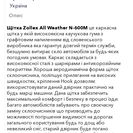
Україна
Опис
Щітка Zollex All Weather N-600M
це каркасна
щітка у якій високоякісна каучукова гума з
графітовим напиленням від словенського
виробника яка гарантує довгий термін служби,
безшумно витирає скло автомобіля за будь-яких
погодних умовах. Каркас складається з
високоякісної сталі з шарнірами і антикорозійним
покриттям. Хороша аеродинамічна форма щіток
склоочисника, поліпшує прилягання на високих
швидкостях, кріплення Hook дозволяє
використовувати даний двірник практично на
будь марці машини. Дана щітка забезпечить
максимальний комфорт і безпеку в процесі їзди.
Багато автомобілістів забувають про своєчасну
заміну склоочисників що призводить до
можливості погіршення видимості на дорогах
загального користування будь то дощ або
невеликий сніг, старий двірник буде погано