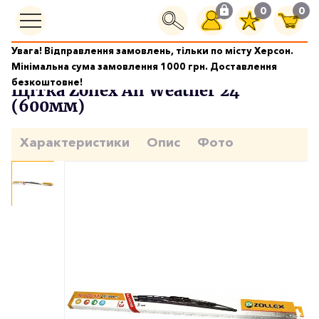
0
0
Увага! Відправлення замовлень, тільки по місту Херсон.
Щітки склоочисників
Щітка Zollex All Weather 24'' (600мм)
Мінімальна сума замовлення 1000 грн. Доставлення
безкоштовне!
Щітка Zollex All Weather 24''
(600мм)
Характеристики
Опис
Фото