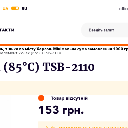
UA
RU
offi
ТАКТИ
ь, тільки по місту Херсон. Мінімальна сума замовлення 1000 
елемент Zollex (85°C) TSB-2110
 (85°C) TSB-2110
Товар відсутній
153 грн.