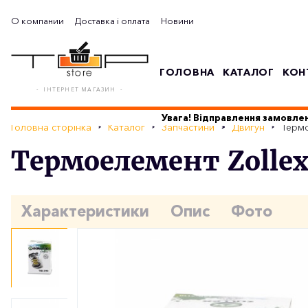
О компании
Доставка і оплата
Новини
ГОЛОВНА
КАТАЛОГ
КОН
- ІНТЕРНЕТ МАГАЗИН -
Увага! Відправлення замовлен
Головна сторінка
Каталог
Запчастини
Двигун
Термо
Термоелемент Zollex
Характеристики
Опис
Фото