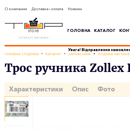
О компании
Доставка і оплата
Новини
ГОЛОВНА
КАТАЛОГ
КОН
- ІНТЕРНЕТ МАГАЗИН -
Увага! Відправлення замовлен
Головна сторінка
Каталог
Запчастини
Ходова частина
Трос ручника Zollex
Характеристики
Опис
Фото