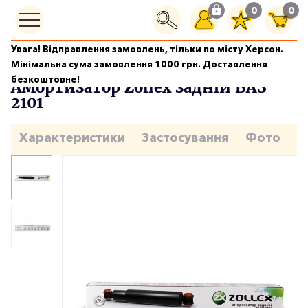
0
0
Увага! Відправлення замовлень, тільки по місту Херсон.
Ходова частина
Амортизатор Zollex задній ВАЗ 2101
Мінімальна сума замовлення 1000 грн. Доставлення
безкоштовне!
Амортизатор Zollex задній ВАЗ
2101
Характеристики
Застосування
Фото