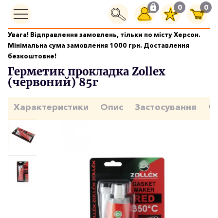
0
0
Увага! Відправлення замовлень, тільки по місту Херсон.
Граметика і клеї
Мінімальна сума замовлення 1000 грн. Доставлення
Герметик прокладка Zollex (червоний) 85г
безкоштовне!
Герметик прокладка Zollex
(червоний) 85г
Характеристики
Опис
Застосування
Ф