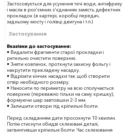
Застосовується для усунення течі води, антифризу
і масла в роз'ємних з'єднаннях замість дефектних
прокладок (в картері, коробці передач,
задньому мосту і голівці двигуна і т.п.)
Застосування
Вказівки до застосування:
• Видалити фрагменти старої прокладки і
ретельно очистити поверхню.
• Зняти ковпачок, проткнути захисну фольгу і
накрутити прикладену насадку.
• Відрізати кінчик насадки так щоб створити
отвір необхідного розміру.
• Наносити по периметру на всю сполучається
поверхню (переважно тільки на саму кришку),
формуючи шар завтовшки 2-3 мм.
• Залишити отвори під кріпильні болти.
Перед складанням дати просохнути 10 хвилин.
Потім стиснути обидві склеювані деталі,
загвинтивши кріпильні болти. Час склеювання