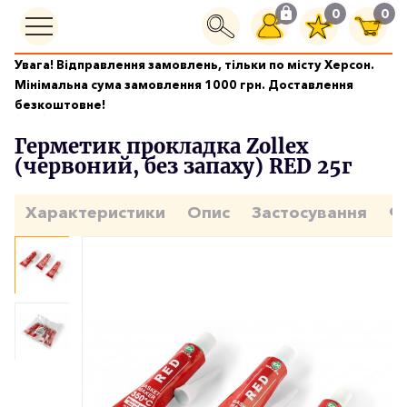
0
0
Увага! Відправлення замовлень, тільки по місту Херсон.
Граметика і клеї
Мінімальна сума замовлення 1000 грн. Доставлення
Герметик прокладка Zollex (червоний, без запаху) RED 25г
безкоштовне!
(5шт)
Герметик прокладка Zollex
(червоний, без запаху) RED 25г
Характеристики
Опис
Застосування
Ф