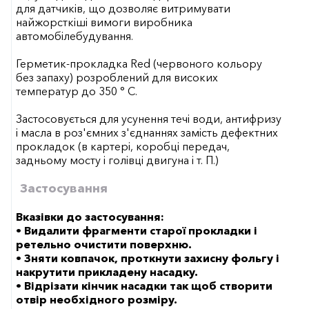
для датчиків, що дозволяє витримувати
найжорсткіші вимоги виробника
автомобілебудування.
Герметик-прокладка Red (червоного кольору
без запаху) розроблений для високих
температур до 350 ° С.
Застосовується для усунення течі води, антифризу
і масла в роз'ємних з'єднаннях замість дефектних
прокладок (в картері, коробці передач,
задньому мосту і голівці двигуна і т. П.)
Застосування
Вказівки до застосування:
• Видалити фрагменти старої прокладки і
ретельно очистити поверхню.
• Зняти ковпачок, проткнути захисну фольгу і
накрутити прикладену насадку.
• Відрізати кінчик насадки так щоб створити
отвір необхідного розміру.