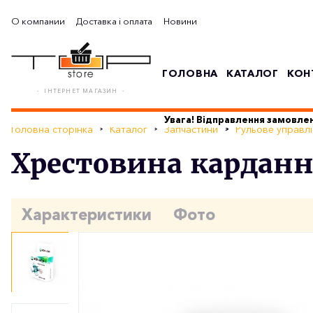
О компании
Доставка і оплата
Новини
ГОЛОВНА
КАТАЛОГ
КОН
- ІНТЕРНЕТ МАГАЗИН -
Увага! Відправлення замовлен
Головна сторінка
Каталог
Запчастини
Рульове управлі
Хрестовина карданно
Характеристики
Фото