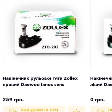
Накінечник рульової тяги Zollex
Накінечн
правий Daewoo lanos sens
лівий Da
259 грн.
0 грн.
ПОВІДОМИТИ ПРО
П