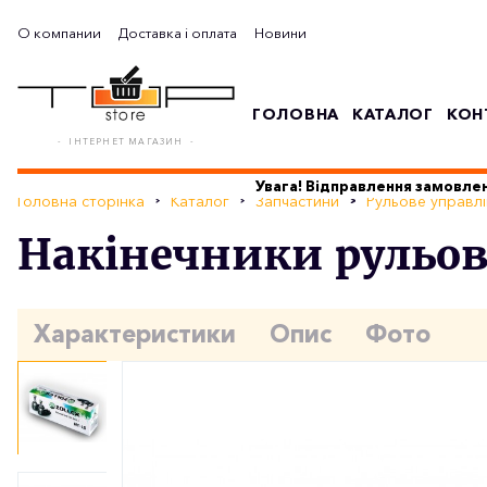
О компании
Доставка і оплата
Новини
ГОЛОВНА
КАТАЛОГ
КОН
- ІНТЕРНЕТ МАГАЗИН -
Увага! Відправлення замовлен
Головна сторінка
Каталог
Запчастини
Рульове управлі
Накінечники рульово
Характеристики
Опис
Фото