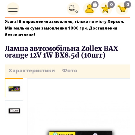
0
0
Увага! Відправлення замовлень, тільки по місту Херсон.
Автолампи
Мінімальна сума замовлення 1000 грн. Доставлення
Лампа автомобільна Zollex BAX orange 12V 1W BX8.5d
безкоштовне!
(10шт)
Лампа автомобільна Zollex BAX
orange 12V 1W BX8.5d (10шт)
Характеристики
Фото