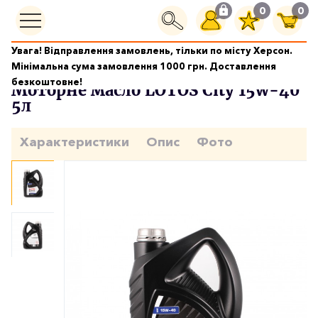
0
0
Увага! Відправлення замовлень, тільки по місту Херсон.
Моторні масла
Моторне масло LOTOS City 15w-40 5л
Мінімальна сума замовлення 1000 грн. Доставлення
безкоштовне!
Моторне масло LOTOS City 15w-40
5л
Характеристики
Опис
Фото