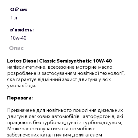
Об'єм:
1 л
в'язкість:
10w-40
Опис
Lotos Diesel Classic Semisynthetic 10W-40
-
напівсинтетичне, всесезонне моторне масло,
розроблене із застосуванням новітньої технології,
яка гарантує відмінний захист двигуна у всіх
умовах їзди.
Переваги:
Призначене для новітнього покоління дизельних
двигунів легкових автомобілів і автофургонів, які
працюють без турбонаддува і з турбонаддувом;
Може застосовуватися в автомобілях
забезпечених каталітичним дожігателем