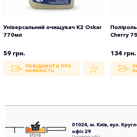
Універсальний очищувач K2 Oskar
Поліроль
770мл
Cherry 7
59 грн.
134 грн.
ПОВІДОМИТИ ПРО
П
НАЯВНІСТЬ
Н
01024, м. Київ, вул. Круг
офіс 29
Головний офіс