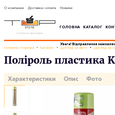
О компании
Доставка і оплата
Новини
ГОЛОВНА
КАТАЛОГ
КОН
- ІНТЕРНЕТ МАГАЗИН -
Увага! Відправлення замовлен
Головна сторінка
Каталог
Догляд за авто
Догляд за 
Поліроль пластика K2
Характеристики
Опис
Фото