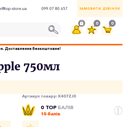
ce@top-store.ua
099 07 80 657
ЗАМОВИТИ ДЗВІНОК
0
0
грн. Доставлення безкоштовне!
pple 750мл
Артикул товару:
K407ZJ0
0 TOP
БАЛІВ
15 балів