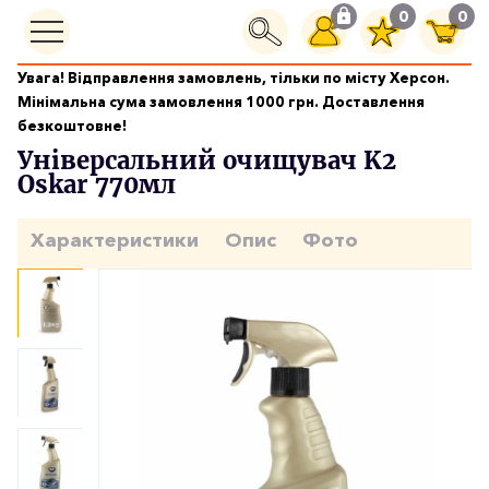
0
0
Увага! Відправлення замовлень, тільки по місту Херсон.
Догляд за салоном
Мінімальна сума замовлення 1000 грн. Доставлення
Універсальний очищувач K2 Oskar 770мл
безкоштовне!
Універсальний очищувач K2
Oskar 770мл
Характеристики
Опис
Фото