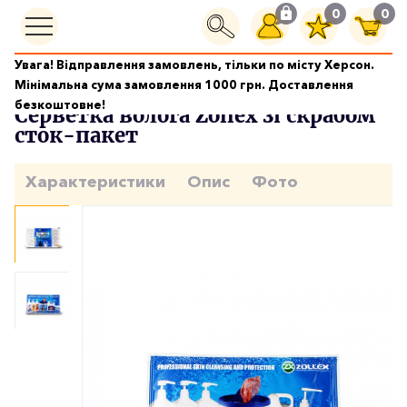
0
0
Увага! Відправлення замовлень, тільки по місту Херсон.
Серветки
Серветка волога Zollex зі скрабом сток-пакет
Мінімальна сума замовлення 1000 грн. Доставлення
безкоштовне!
Серветка волога Zollex зі скрабом
сток-пакет
Характеристики
Опис
Фото