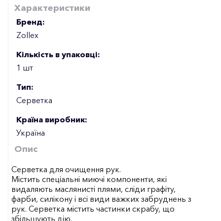
Характеристики
Бренд:
Zollex
Кількість в упаковці:
1 шт
Тип:
Серветка
Країна виробник:
Україна
Опис
Серветка для очищення рук.
Містить спеціальні миючі компоненти, які
видаляють маслянисті плями, сліди графіту,
фарби, силікону і всі види важких забруднень з
рук. Серветка містить частинки скрабу, що
збільшують дію.