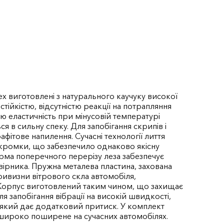
ex виготовлені з натурального каучуку високої
тійкістю, відсутністю реакції на потрапляння
ю еластичність при мінусовій температурі
 в сильну спеку. Для запобігання скрипів і
фітове напилення. Сучасні технології лиття
 кромки, що забезпечило однаково якісну
Форма поперечного перерізу леза забезпечує
вірника. Пружна металева пластина, захована
ивизни вітрового скла автомобіля,
 Корпус виготовлений таким чином, що захищає
я запобігання вібрації на високій швидкості,
 який дає додатковий притиск. У комплект
широко поширене на сучасних автомобілях.