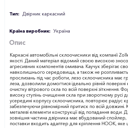
Тип:
Двірник каркасний
Країна виробник:
Україна
Опис
Каркасні автомобільні склоочисники від компанії Zoll
якості. Даний матеріал відомий своєю високою зносос
агресивних компонентів омивача. Каучук зберігає сво
навколишнього середовища, а також не розпливається
прослизань під час роботи, лезо склоочисника має гра
леза, дозволили домогтися ідеально рівній поверхні
очистку вітрового скла по всій поверхні зіткнення. 
високу ступінь очищення скла при зворотному русі д
усередині корпусу склоочисника, повторює радіус кр
забезпечуючи рівномірний притиск по всій довжині.
металеві елементи конструкції від попадання води. Дл
зовнішня частина двірника має вбудований спойлер,
поставки входить адаптер для кріплення HOOK, яке 