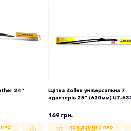
ather 24''
Щітка Zollex універсальна 7
адаптерів 25" (630мм) U7-63
169 грн.
 ПРО
ПОВІДОМИТИ ПРО