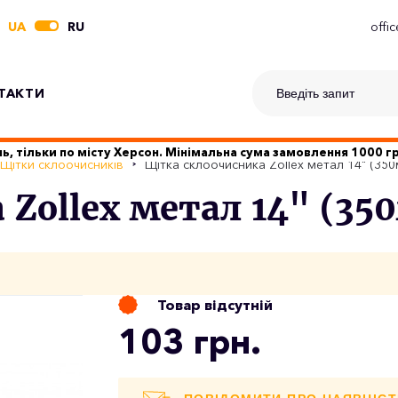
UA
RU
offi
ТАКТИ
ь, тільки по місту Херсон. Мінімальна сума замовлення 1000 
Щітки склоочисників
Щітка склоочисника Zollex метал 14" (35
Zollex метал 14" (35
Товар відсутній
103 грн.