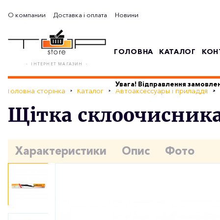
О компании
Доставка і оплата
Новини
ГОЛОВНА
КАТАЛОГ
КОН
- ІНТЕРНЕТ МАГАЗИН -
Увага! Відправлення замовлен
Головна сторінка
Каталог
Автоаксессуары і приладдя
Щітка склоочисника 
Характеристики
Опис
Фото