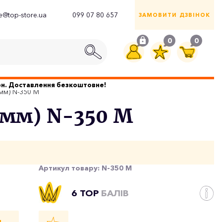
ce@top-store.ua
099 07 80 657
ЗАМОВИТИ ДЗВІНОК
0
0
грн. Доставлення безкоштовне!
0мм) N-350 M
0мм) N-350 M
Артикул товару:
N-350 M
6 TOP
БАЛІВ