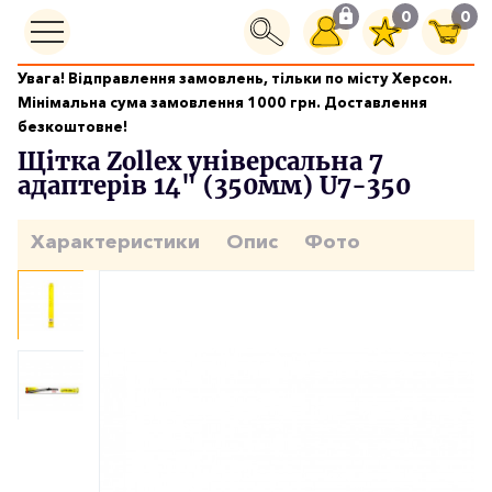
0
0
Увага! Відправлення замовлень, тільки по місту Херсон.
Щітки склоочисників
Мінімальна сума замовлення 1000 грн. Доставлення
Щітка Zollex універсальна 7 адаптерів 14" (350мм) U7-350
безкоштовне!
Щітка Zollex універсальна 7
адаптерів 14" (350мм) U7-350
Характеристики
Опис
Фото