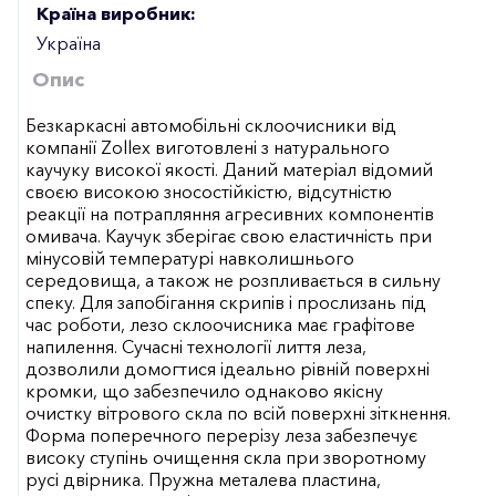
Країна виробник:
Україна
Опис
Безкаркасні автомобільні склоочисники від
компанії Zollex виготовлені з натурального
каучуку високої якості. Даний матеріал відомий
своєю високою зносостійкістю, відсутністю
реакції на потрапляння агресивних компонентів
омивача. Каучук зберігає свою еластичність при
мінусовій температурі навколишнього
середовища, а також не розпливається в сильну
спеку. Для запобігання скрипів і прослизань під
час роботи, лезо склоочисника має графітове
напилення. Сучасні технології лиття леза,
дозволили домогтися ідеально рівній поверхні
кромки, що забезпечило однаково якісну
очистку вітрового скла по всій поверхні зіткнення.
Форма поперечного перерізу леза забезпечує
високу ступінь очищення скла при зворотному
русі двірника. Пружна металева пластина,